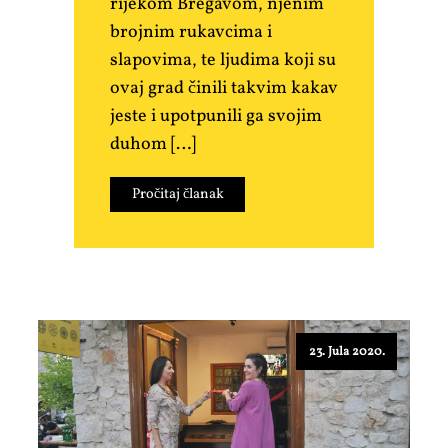
rijekom Bregavom, njenim
brojnim rukavcima i
slapovima, te ljudima koji su
ovaj grad činili takvim kakav
jeste i upotpunili ga svojim
duhom […]
Pročitaj članak
23. Jula 2020.