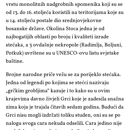
vrstu monolitnih nadgrobnih spomenika koji su se
od 13. do 16. stoljeća koristili na teritorijama koje su
u 14. stoljeću postale dio srednjovjekovne
bosanske države. Okolina Stoca jedna je od
najbogatijih oblasti po broju i kvaliteti izrade
stećaka, a 3 ovdašnje nekropole (Radimlja, Boljuni,
Potkuk) uvrštene su u UNESCO-ovu listu svjetske
baštine.
Brojne narodne priče vežu se za porijeklo stećaka.
Jedna od legendi po kojima se stećci nazivaju
„grčkim grobljima“ kazuje i to kako su u ovim
krajevima davno živjeli Grci koje je zadesila snažna
zima koja je trajala čitavih sedam godina. Budući da
Grci nisu mogli izdržati toliku studen, oni su se po
nalogu svoga cara nekuda odselili. Cara jedino nije