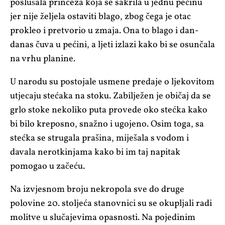
poslušala princeza koja se sakrila u jednu pećinu
jer nije željela ostaviti blago, zbog čega je otac
prokleo i pretvorio u zmaja. Ona to blago i dan-
danas čuva u pećini, a ljeti izlazi kako bi se osunčala
na vrhu planine.
U narodu su postojale usmene predaje o ljekovitom
utjecaju stećaka na stoku. Zabilježen je običaj da se
grlo stoke nekoliko puta provede oko stećka kako
bi bilo kreposno, snažno i ugojeno. Osim toga, sa
stećka se strugala prašina, miješala s vodom i
davala nerotkinjama kako bi im taj napitak
pomogao u začeću.
Na izvjesnom broju nekropola sve do druge
polovine 20. stoljeća stanovnici su se okupljali radi
molitve u slučajevima opasnosti. Na pojedinim