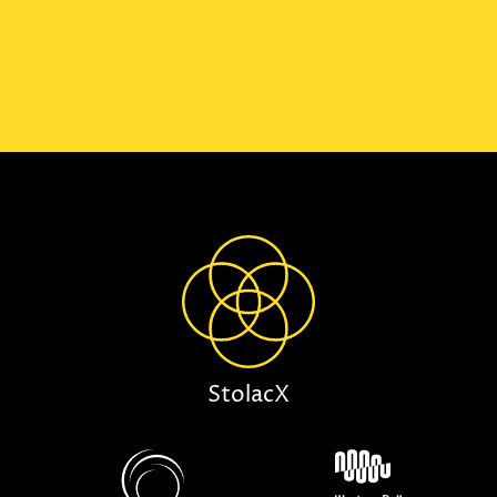
StolacX